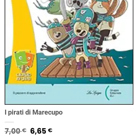
I pirati di Marecupo
Il
Il
7,00
6,65
€
€