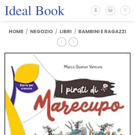
Salta
ai
contenuti
HOME
/
NEGOZIO
/
LIBRI
/
BAMBINI E RAGAZZI