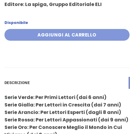
prezzo
prezzo
Editore: La spiga, Gruppo Editoriale ELI
originale
attuale
era:
è:
7,00 €.
6,65 €.
Disponibile
AGGIUNGI AL CARRELLO
DESCRIZIONE
Serie Verde: Per Primi Lettori (dai 6 anni)
Serie Gialla: Per Lettori in Crescita (dai 7 anni)
Serie Arancio: Per Lettori Esperti (dagli 8 anni)
Serie Rossa: Per Lettori Appassionati (dai 9 anni)
Serie Oro: Per Conoscere Meglio il Mondo in Cui