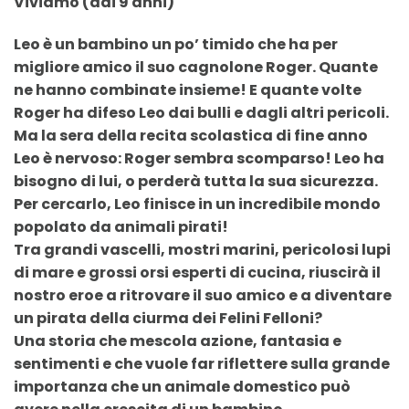
Viviamo (dai 9 anni)
Leo è un bambino un po’ timido che ha per
migliore amico il suo cagnolone Roger. Quante
ne hanno combinate insieme! E quante volte
Roger ha difeso Leo dai bulli e dagli altri pericoli.
Ma la sera della recita scolastica di fine anno
Leo è nervoso: Roger sembra scomparso! Leo ha
bisogno di lui, o perderà tutta la sua sicurezza.
Per cercarlo, Leo finisce in un incredibile mondo
popolato da animali pirati!
Tra grandi vascelli, mostri marini, pericolosi lupi
di mare e grossi orsi esperti di cucina, riuscirà il
nostro eroe a ritrovare il suo amico e a diventare
un pirata della ciurma dei Felini Felloni?
Una storia che mescola azione, fantasia e
sentimenti e che vuole far riflettere sulla grande
importanza che un animale domestico può