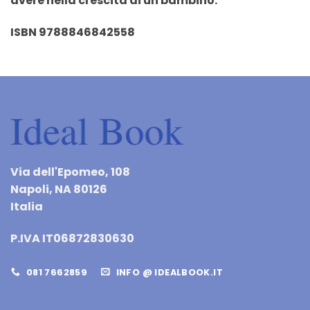
avere nella crescita di un bambino.
ISBN 9788846842558
Via dell'Epomeo, 108
Napoli, NA 80126
Italia
P.IVA IT06872830630
081 7662859
INFO @ IDEALBOOK.IT