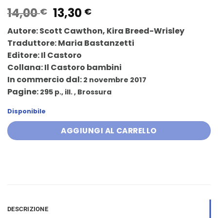
Il
Il
14,00
13,30
€
€
prezzo
prezzo
Autore:
Scott Cawthon,
Kira Breed-Wrisley
originale
attuale
Traduttore:
Maria Bastanzetti
era:
è:
Editore:
Il Castoro
14,00 €.
13,30 €.
Collana:
Il Castoro bambini
In commercio dal:
2 novembre 2017
Pagine:
295 p., ill. , Brossura
Disponibile
AGGIUNGI AL CARRELLO
DESCRIZIONE