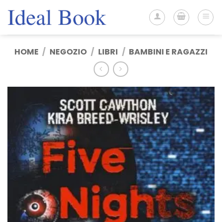
Salta
ai
contenuti
HOME
/
NEGOZIO
/
LIBRI
/
BAMBINI E RAGAZZI