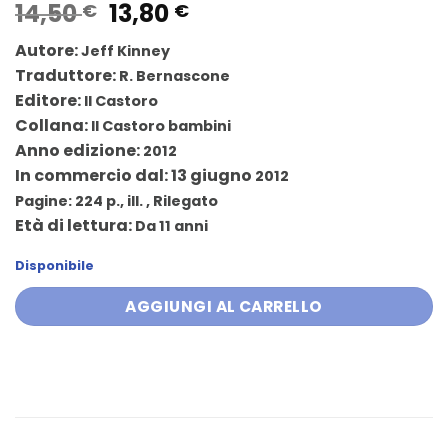
Il
Il
14,50
13,80
€
€
prezzo
prezzo
Autore:
Jeff Kinney
originale
attuale
Traduttore:
R. Bernascone
era:
è:
Editore:
Il Castoro
14,50 €.
13,80 €.
Collana:
Il Castoro bambini
Anno edizione:
2012
In commercio dal: 13 giugno
2012
Pagine:
224 p., ill. , Rilegato
Età di lettura:
Da 11 anni
Disponibile
AGGIUNGI AL CARRELLO