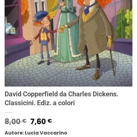
David Copperfield da Charles Dickens.
Classicini. Ediz. a colori
Il
Il
8,00
7,60
€
€
prezzo
prezzo
Autore: Lucia Vaccarino
originale
attuale