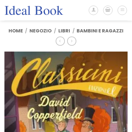
Salta
ai
contenuti
HOME
/
NEGOZIO
/
LIBRI
/
BAMBINI E RAGAZZI