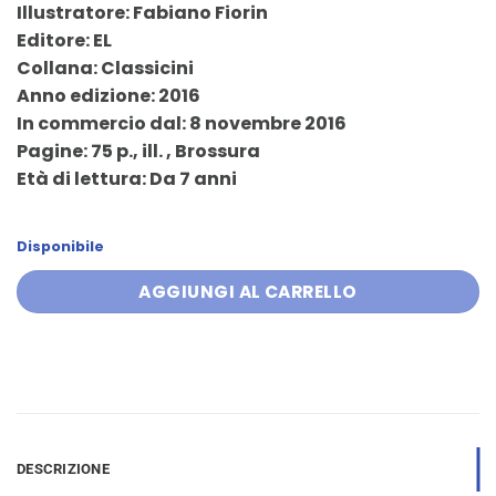
Illustratore: Fabiano Fiorin
era:
è:
Editore: EL
8,00 €.
7,60 €.
Collana: Classicini
Anno edizione: 2016
In commercio dal: 8 novembre 2016
Pagine: 75 p., ill. , Brossura
Età di lettura: Da 7 anni
Disponibile
AGGIUNGI AL CARRELLO
DESCRIZIONE