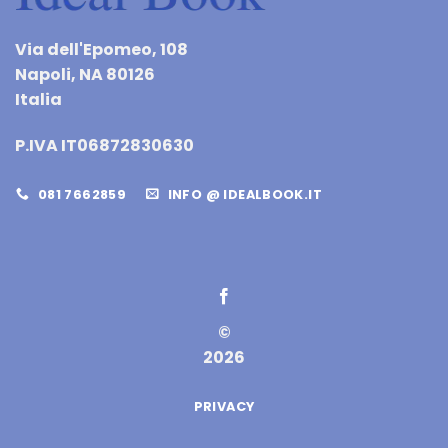
Via dell'Epomeo, 108
Napoli, NA 80126
Italia
P.IVA IT06872830630
081 7662859
INFO @ IDEALBOOK.IT
©
2026
PRIVACY