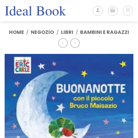
Salta
ai
contenuti
HOME
/
NEGOZIO
/
LIBRI
/
BAMBINI E RAGAZZI