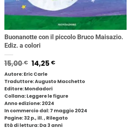
Buonanotte con il piccolo Bruco Maisazio.
Ediz. a colori
Il
Il
15,00
14,25
€
€
prezzo
prezzo
Autore: Eric Carle
originale
attuale
Traduttore: Augusto Macchetto
era:
è:
Editore: Mondadori
15,00 €.
14,25 €.
Collana: Leggere le figure
Anno edizione: 2024
In commercio dal: 7 maggio 2024
Pagine: 32 p., ill. , Rilegato
Età di lettura: Da 3 anni