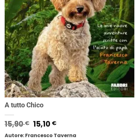
A tutto Chico
Il
Il
15,90
15,10
€
€
prezzo
prezzo
Autore: Francesco Taverna
originale
attuale