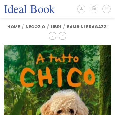
Salta
ai
contenuti
HOME
/
NEGOZIO
/
LIBRI
/
BAMBINI E RAGAZZI