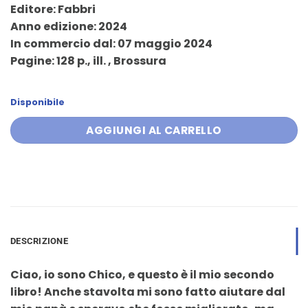
Editore: Fabbri
era:
è:
Anno edizione: 2024
15,90 €.
15,10 €.
In commercio dal: 07 maggio 2024
Pagine: 128 p., ill. , Brossura
Disponibile
AGGIUNGI AL CARRELLO
DESCRIZIONE
Ciao, io sono Chico, e questo è il mio secondo
libro! Anche stavolta mi sono fatto aiutare dal