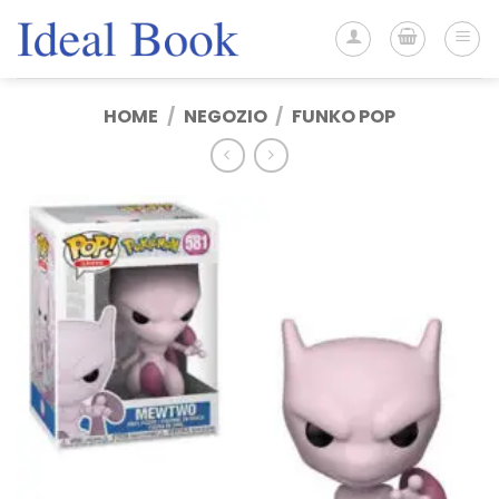
Salta
ai
contenuti
HOME
/
NEGOZIO
/
FUNKO POP