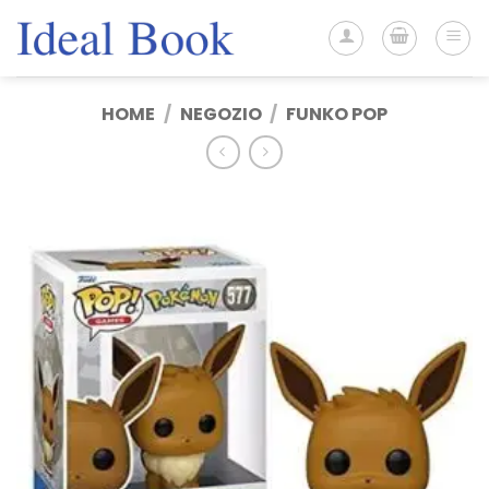
Salta
ai
contenuti
HOME
/
NEGOZIO
/
FUNKO POP