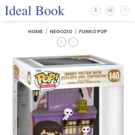
Salta
ai
contenuti
HOME
/
NEGOZIO
/
FUNKO POP