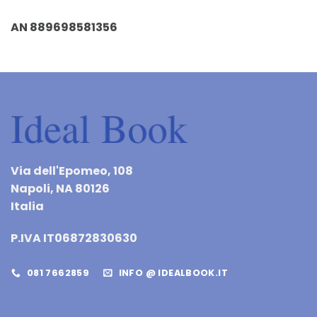
AN 889698581356
Via dell'Epomeo, 108
Napoli, NA 80126
Italia
P.IVA IT06872830630
081 7662859
INFO @ IDEALBOOK.IT