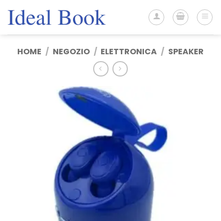
Salta
ai
contenuti
HOME
/
NEGOZIO
/
ELETTRONICA
/
SPEAKER