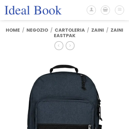
Salta
ai
contenuti
HOME
/
NEGOZIO
/
CARTOLERIA
/
ZAINI
/
ZAINI
EASTPAK