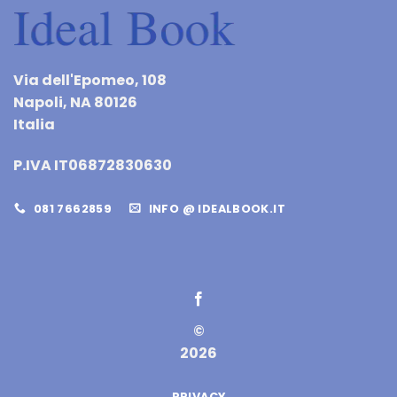
Via dell'Epomeo, 108
Napoli, NA 80126
Italia
P.IVA IT06872830630
081 7662859
INFO @ IDEALBOOK.IT
©
2026
PRIVACY