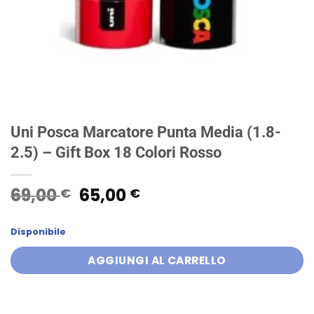
Uni Posca Marcatore Punta Media (1.8-
2.5) – Gift Box 18 Colori Rosso
Il
Il
69,00
65,00
€
€
prezzo
prezzo
originale
attuale
Disponibile
era:
è:
69,00 €.
65,00 €.
AGGIUNGI AL CARRELLO