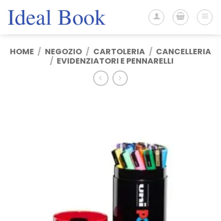
Salta
ai
contenuti
HOME
/
NEGOZIO
/
CARTOLERIA
/
CANCELLERIA
/
EVIDENZIATORI E PENNARELLI