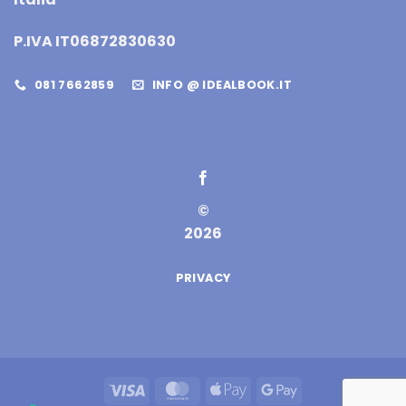
P.IVA IT06872830630
081 7662859
INFO @ IDEALBOOK.IT
©
2026
PRIVACY
Visa
MasterCard
Apple
Google