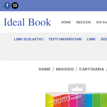
Salta
ai
contenuti
HOME
NEGOZIO
CHI S
LIBRI SCOLASTICI
TESTI UNIVERSITARI
LIBRI
DIZ
HOME
/
NEGOZIO
/
CARTOLERIA