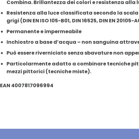
Combina. Brillantezza dei colori e resistenza all
Resistenza alla luce classificata secondo la scala 
grigi (DIN EN ISO 105-B01, DIN 16525, DIN EN 20105-
Permanente e impermeabile
Inchiostro a base d’acqua – non sanguina attrave
Può essere riverniciato senza sbavature non appe
Particolarmente adatto a combinare tecniche pitt
mezzi pittorici (tecniche miste).
EAN 4007817096994