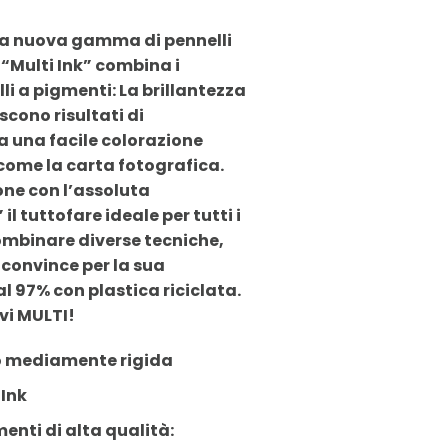
 La nuova gamma di pennelli
“Multi Ink” combina i
li a pigmenti: La brillantezza
scono risultati di
a una facile colorazione
 come la carta fotografica.
one con l’assoluta
l tuttofare ideale per tutti i
combinare diverse tecniche,
” convince per la sua
al 97% con plastica riciclata.
ivi MULTI!
lo mediamente rigida
Ink
nti di alta qualità: