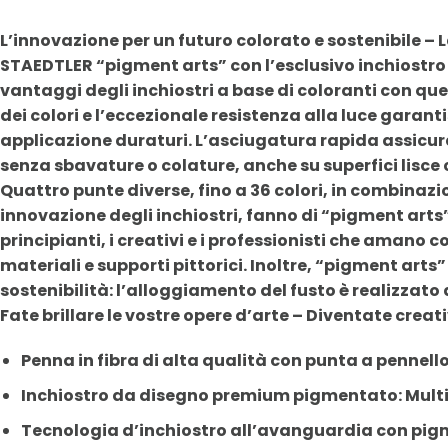
L’innovazione per un futuro colorato e sostenibile –
STAEDTLER “pigment arts” con l’esclusivo inchiostro 
vantaggi degli inchiostri a base di coloranti con quel
dei colori e l’eccezionale resistenza alla luce garanti
applicazione duraturi. L’asciugatura rapida assicur
senza sbavature o colature, anche su superfici lisce
Quattro punte diverse, fino a 36 colori, in combinazi
innovazione degli inchiostri, fanno di “pigment arts” i
principianti, i creativi e i professionisti che amano 
materiali e supporti pittorici. Inoltre, “pigment arts
sostenibilità: l’alloggiamento del fusto è realizzato 
Fate brillare le vostre opere d’arte – Diventate creat
Penna in fibra di alta qualità con punta a pennel
Inchiostro da disegno premium pigmentato: Multi
Tecnologia d’inchiostro all’avanguardia con pigme