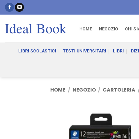
Salta
ai
contenuti
HOME
NEGOZIO
CHI S
LIBRI SCOLASTICI
TESTI UNIVERSITARI
LIBRI
DIZ
HOME
/
NEGOZIO
/
CARTOLERIA