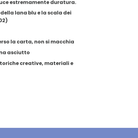
a luce estremamente duratura.
della lana blu e la scala dei
A02)
rso la carta, non si macchia
na asciutto
oriche creative, materiali e