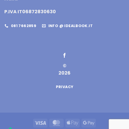
P.IVA IT06872830630
081 7662859
INFO @ IDEALBOOK.IT
©
2026
PRIVACY
Visa
MasterCard
Apple
Google
Pay
Pay