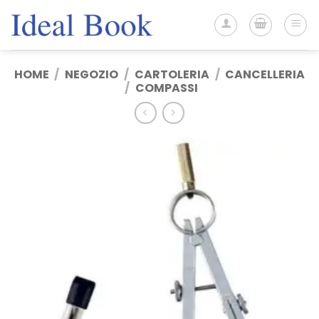
Salta
ai
contenuti
HOME
/
NEGOZIO
/
CARTOLERIA
/
CANCELLERIA
/
COMPASSI