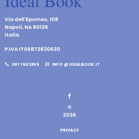
Via dell'Epomeo, 108
Napoli, NA 80126
Italia
P.IVA IT06872830630
081 7662859
INFO @ IDEALBOOK.IT
©
2026
PRIVACY