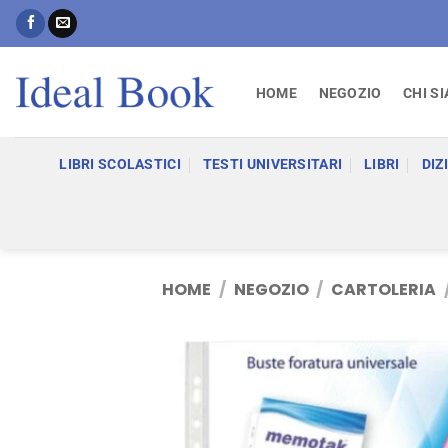
Salta
ai
contenuti
HOME
NEGOZIO
CHI S
LIBRI SCOLASTICI
TESTI UNIVERSITARI
LIBRI
DIZ
HOME
/
NEGOZIO
/
CARTOLERIA