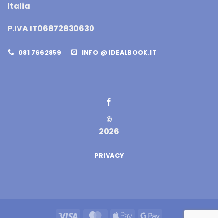
Italia
P.IVA IT06872830630
081 7662859
INFO @ IDEALBOOK.IT
©
2026
PRIVACY
Visa
MasterCard
Apple
Google