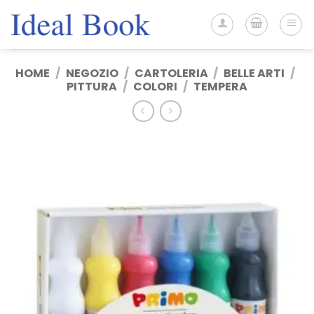
Salta
ai
contenuti
HOME
/
NEGOZIO
/
CARTOLERIA
/
BELLE ARTI
/
PITTURA
/
COLORI
/
TEMPERA