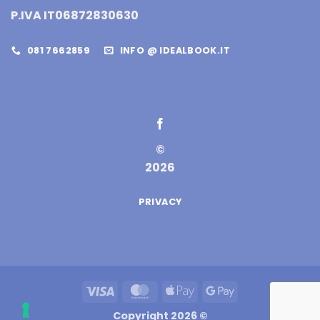
P.IVA IT06872830630
081 7662859
INFO @ IDEALBOOK.IT
©
2026
PRIVACY
Visa
MasterCard
Apple
Google
Pay
Pay
Copyright 2026 ©