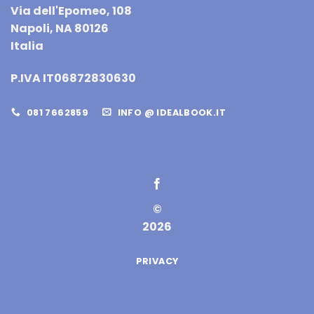
Via dell'Epomeo, 108
Napoli, NA 80126
Italia
P.IVA IT06872830630
081 7662859
INFO @ IDEALBOOK.IT
©
2026
PRIVACY