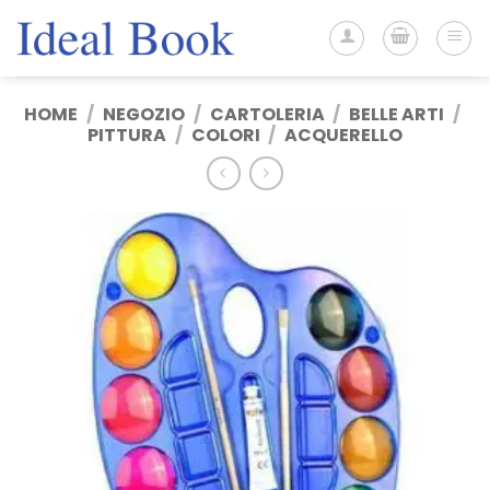
Salta
ai
contenuti
HOME
/
NEGOZIO
/
CARTOLERIA
/
BELLE ARTI
/
PITTURA
/
COLORI
/
ACQUERELLO