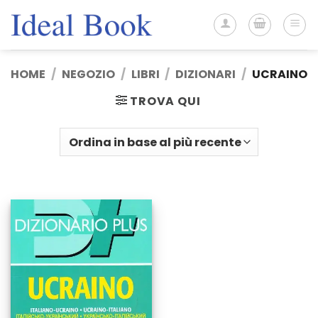
Salta
ai
contenuti
HOME
/
NEGOZIO
/
LIBRI
/
DIZIONARI
/
UCRAINO
TROVA QUI