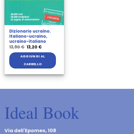
Dizionario ucraino.
Italiano-ucraino,
ucraino-italiano
Il
Il
13,90
€
13,20
€
prezzo
prezzo
originale
attuale
AGGIUNGI AL
era:
è:
13,90 €.
13,20 €.
CARRELLO
Via dell'Epomeo, 108