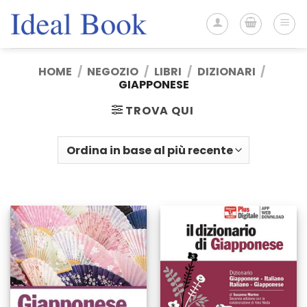
Salta
ai
contenuti
HOME
/
NEGOZIO
/
LIBRI
/
DIZIONARI
/
GIAPPONESE
TROVA QUI