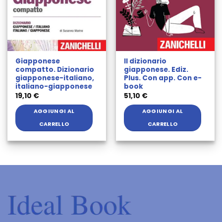
Giapponese
Il dizionario
compatto. Dizionario
giapponese. Ediz.
giapponese-italiano,
Plus. Con app. Con e-
italiano-giapponese
book
19,10
€
51,10
€
AGGIUNGI AL
AGGIUNGI AL
CARRELLO
CARRELLO