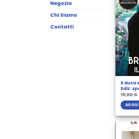
Negozio
Chi Siamo
Contatti
Il duca 
Ediz. sp
16,00
€
AGGIU