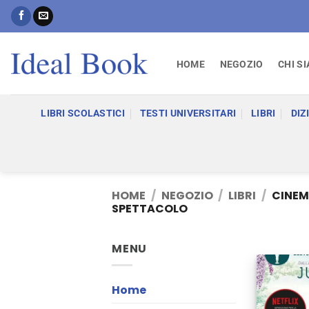
Salta
ai
contenuti
HOME
NEGOZIO
CHI S
LIBRI SCOLASTICI
TESTI UNIVERSITARI
LIBRI
DIZ
HOME
/
NEGOZIO
/
LIBRI
/
CINEMA
SPETTACOLO
MENU
Home