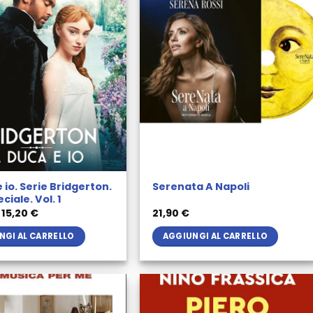
e io. Serie Bridgerton.
Serenata A Napoli
eciale. Vol. 1
Il
Il
15,20
€
21,90
€
prezzo
prezzo
originale
attuale
NGI AL CARRELLO
AGGIUNGI AL CARRELLO
era:
è:
16,00 €.
15,20 €.