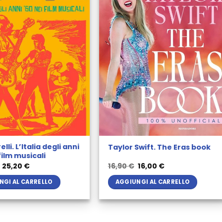
lli. L’Italia degli anni
Taylor Swift. The Eras book
film musicali
Il
Il
Il
Il
25,20
€
16,90
€
16,00
€
prezzo
prezzo
prezzo
prezzo
originale
attuale
originale
attuale
NGI AL CARRELLO
AGGIUNGI AL CARRELLO
era:
è:
era:
è:
26,50 €.
25,20 €.
16,90 €.
16,00 €.