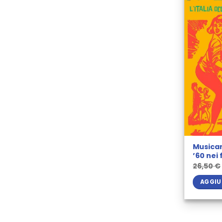
Musicare
’60 nei 
26,50
€
AGGIU