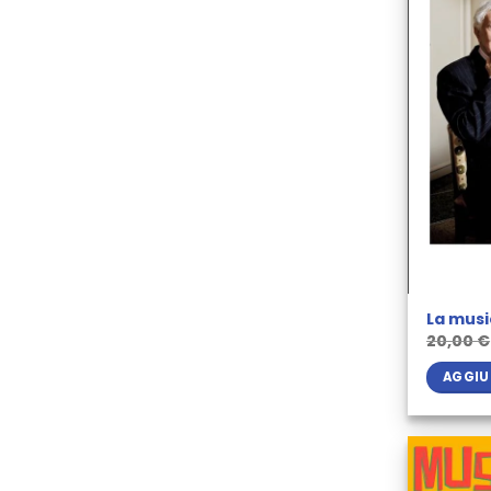
La musi
20,00
€
AGGIU