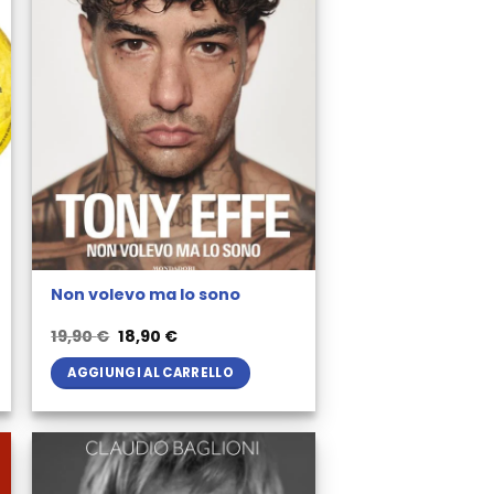
Non volevo ma lo sono
Il
Il
19,90
€
18,90
€
prezzo
prezzo
originale
attuale
AGGIUNGI AL CARRELLO
era:
è:
19,90 €.
18,90 €.