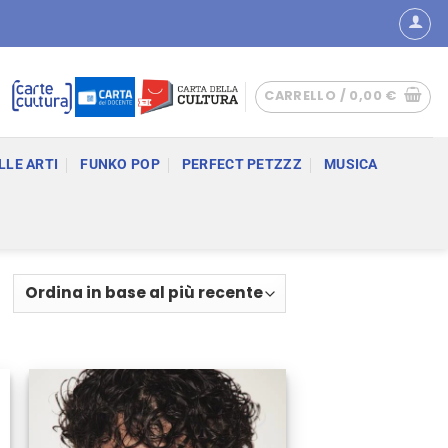
CARRELLO /
0,00
€
LLE ARTI
FUNKO POP
PERFECT PETZZZ
MUSICA
Ordina
in
base
al
più
recente