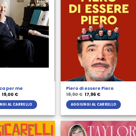
ca per me
Piero di essere Piero
Il
Il
Il
Il
19,00
€
18,90
€
17,96
€
prezzo
prezzo
prezzo
prezzo
originale
attuale
originale
attuale
NGI AL CARRELLO
AGGIUNGI AL CARRELLO
era:
è:
era:
è:
20,00 €.
19,00 €.
18,90 €.
17,96 €.