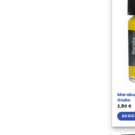
Marabu 
Giallo
2,80
€
AGGIU