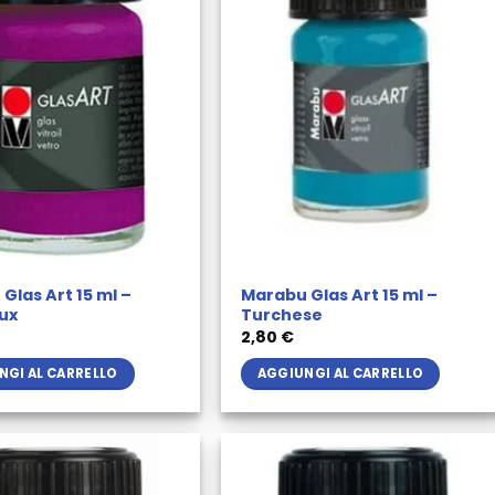
Glas Art 15 ml –
Marabu Glas Art 15 ml –
ux
Turchese
2,80
€
NGI AL CARRELLO
AGGIUNGI AL CARRELLO