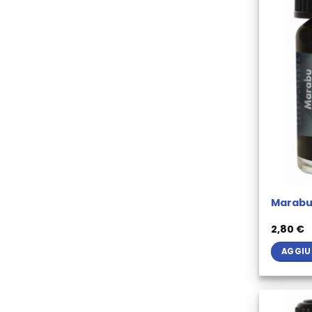
Marabu 
2,80
€
AGGIU