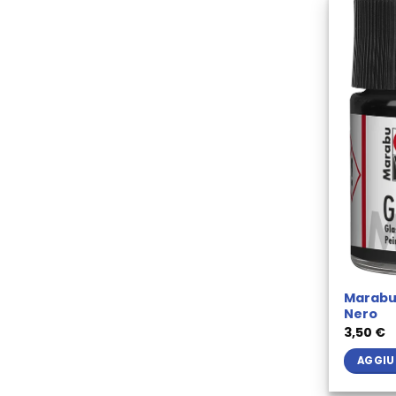
Marabu 
Nero
3,50
€
AGGIU