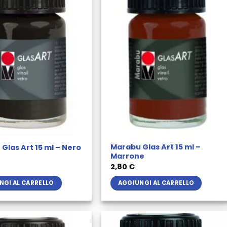
Marabu Glas Art 15 ml –
Glas Art 15 ml – Nero
Marrone
2,80
€
NGI AL CARRELLO
AGGIUNGI AL CARRELLO