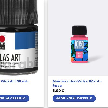
Glas Art 50 ml –
Maimeri Idea Vetro 60 ml –
Rosa
8,00
€
NGI AL CARRELLO
AGGIUNGI AL CARRELLO