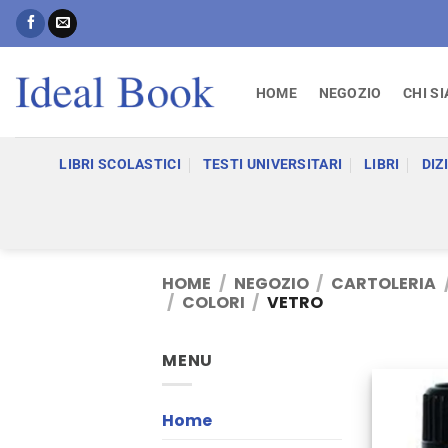
Salta
ai
contenuti
HOME
NEGOZIO
CHI S
LIBRI SCOLASTICI
TESTI UNIVERSITARI
LIBRI
DIZ
HOME
/
NEGOZIO
/
CARTOLERIA
/
COLORI
/
VETRO
MENU
Home