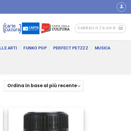
CARRELLO /
0,00
€
LLE ARTI
FUNKO POP
PERFECT PETZZZ
MUSICA
Ordina
in
base
al
più
recente