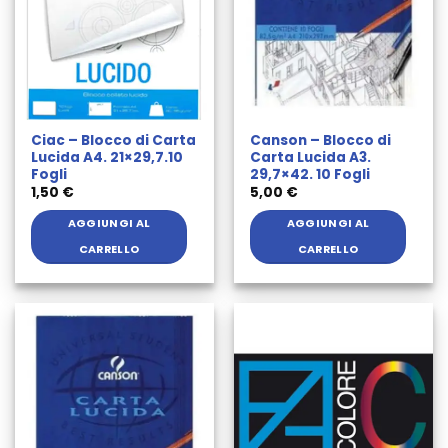
Ciac – Blocco di Carta
Canson – Blocco di
Lucida A4. 21×29,7.10
Carta Lucida A3.
Fogli
29,7×42. 10 Fogli
1,50
€
5,00
€
AGGIUNGI AL
AGGIUNGI AL
CARRELLO
CARRELLO