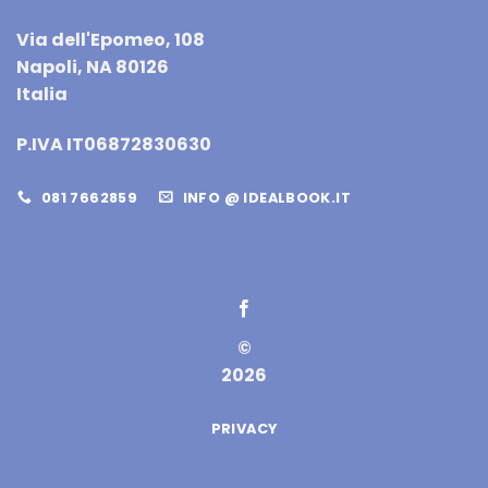
Via dell'Epomeo, 108
Napoli, NA 80126
Italia
P.IVA IT06872830630
081 7662859
INFO @ IDEALBOOK.IT
©
2026
PRIVACY