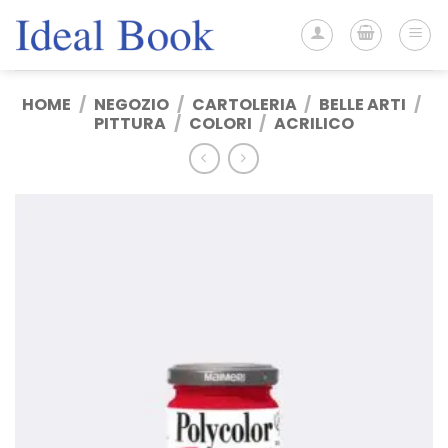
Salta
ai
contenuti
HOME
/
NEGOZIO
/
CARTOLERIA
/
BELLE ARTI
/
PITTURA
/
COLORI
/
ACRILICO