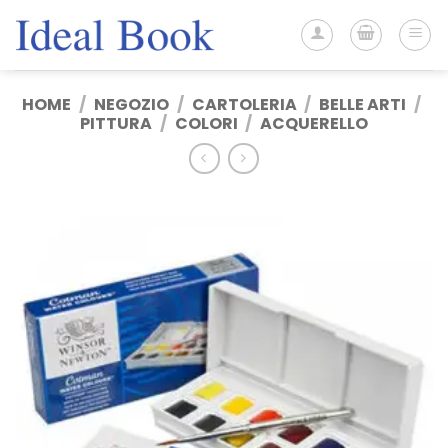
Salta
ai
contenuti
HOME
/
NEGOZIO
/
CARTOLERIA
/
BELLE ARTI
/
PITTURA
/
COLORI
/
ACQUERELLO